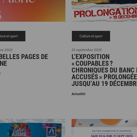
ture et sport
Culture et sport
bre 2025
25 septembre 2025
BELLES PAGES DE
L’EXPOSITION
SNE
« COUPABLES ?
CHRONIQUES DU BANC 
é
ACCUSÉS » PROLONGÉE
JUSQU’AU 19 DÉCEMBR
Actualité