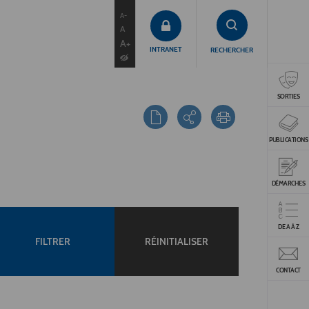
contenu
menu
recherche
A-
A
A+
INTRANET
RECHERCHER
SORTIES
PUBLICATIONS
DÉMARCHES
DE A À Z
FILTRER
RÉINITIALISER
CONTACT