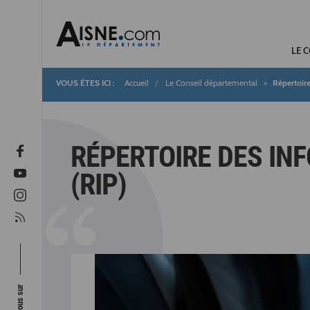
LE 
Accueil
Le Conseil départemental
Répertoire
Fil
d'Ariane
RÉPERTOIRE DES IN
(RIP)