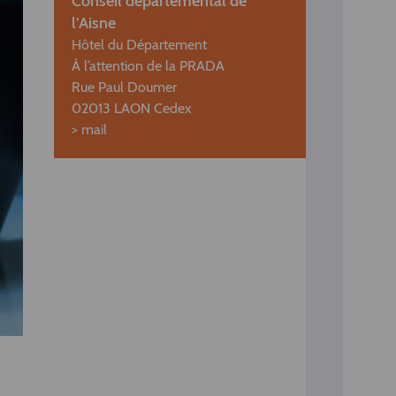
Conseil départemental de
l’Aisne
Hôtel du Département
À l’attention de la PRADA
Rue Paul Doumer
02013 LAON Cedex
>
mail