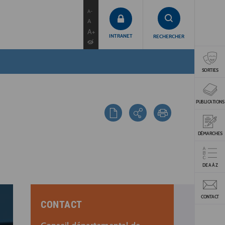
contenu
menu
recherche
A-
A
A+
INTRANET
RECHERCHER
SORTIES
PUBLICATIONS
DÉMARCHES
DE A À Z
CONTACT
CONTACT