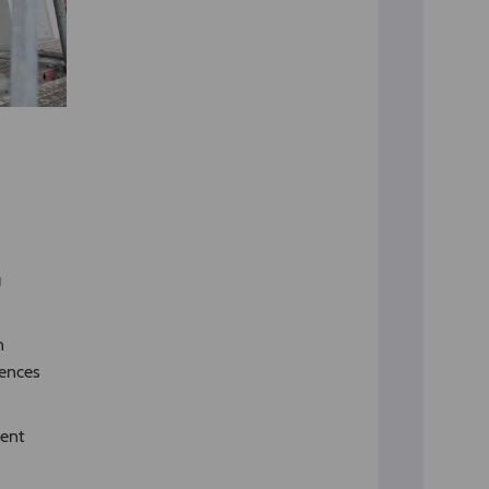
u
n
uences
sent