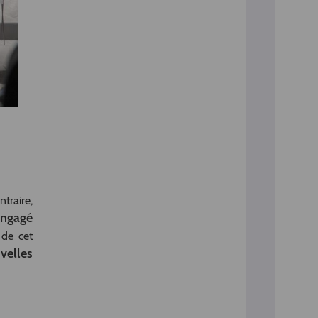
traire,
engagé
e de cet
velles