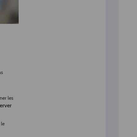
as
ner les
erver
 le