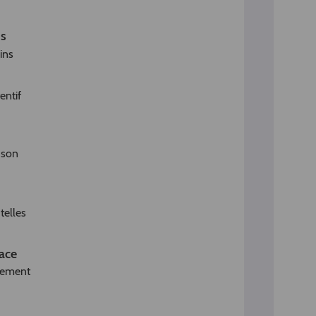
ns
ins
entif
e son
telles
ace
alement