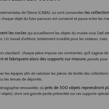
les collectio
partementales de l’Aisne (CABA), où sont conservées
e chaque objet du futur parcours est conservé et passe entre les ma
ment les socles
qui accueilleront les objets du musée sous l’œil att
Un travail d’orfèvre, totalement invisible pour les visiteurs, mais
ution standard : chaque pièce impose ses contraintes, qu’il s’agisse d
nt et fabriquent alors des supports sur mesure
, pensés pour
 les équipes afin de valoriser les pièces de textile des collections 
ou les tenues de déportés.
près de 300 objets reprendront pl
scénographie renouvelée, où
0 objets), dont une grande partie présentée sur ces supports spéci