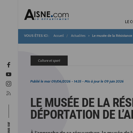
LE 
Accueil
Actualites
Le musée de la Résistance e
Fil
d'Ariane
Culture et sport
Publié le
mar 09/06/2026 - 14:35
- Mis à jour le
09 juin 2026
LE MUSÉE DE LA RÉS
DÉPORTATION DE L’A