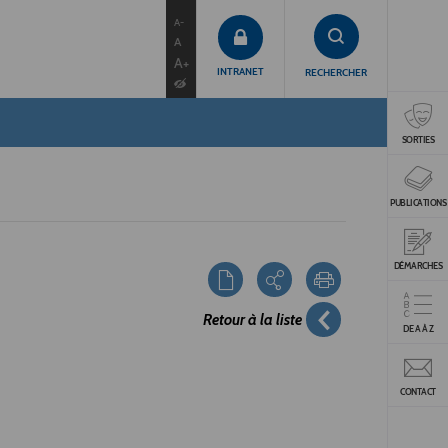
contenu
menu
recherche
A-
A
A+
INTRANET
RECHERCHER
SORTIES
PUBLICATIONS
DÉMARCHES
Retour à la liste
DE A À Z
CONTACT