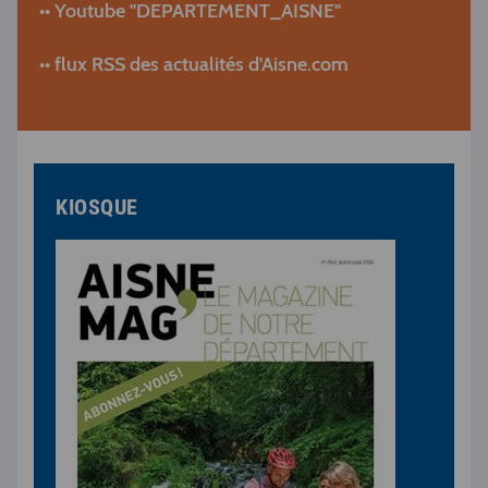
•• Youtube "DEPARTEMENT_AISNE"
•• flux RSS des actualités d'Aisne.com
KIOSQUE