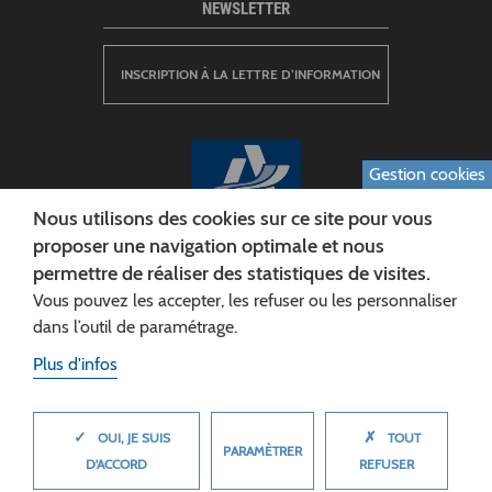
NEWSLETTER
INSCRIPTION À LA LETTRE D’INFORMATION
Gestion cookies
Nous utilisons des cookies sur ce site pour vous
proposer une navigation optimale et nous
permettre de réaliser des statistiques de visites.
CONSEIL DÉPARTEMENTAL DE L'AISNE
Vous pouvez les accepter, les refuser ou les personnaliser
Siège :
dans l’outil de paramétrage.
Rue Paul Doumer
Plus d'infos
02013 LAON cedex
Tél. 03 23 24 60 60
✓
✗
MASQUER
OUI, JE SUIS
TOUT
PARAMÈTRER
D'ACCORD
REFUSER