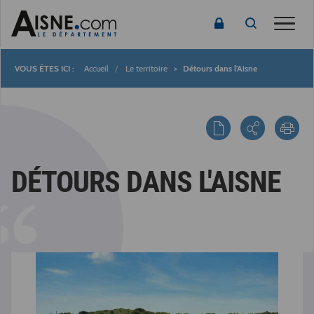
Toggle
Accueil
Le territoire
Détours dans l'Aisne
Fil
d'Ariane
DÉTOURS DANS L'AISNE