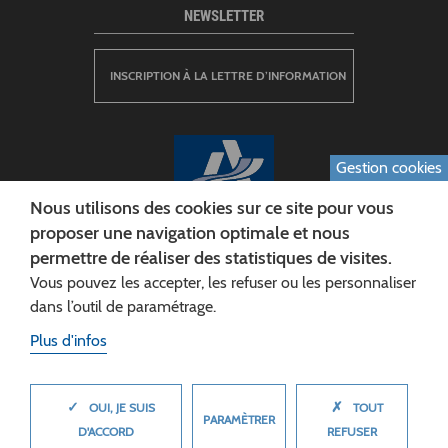
NEWSLETTER
INSCRIPTION À LA LETTRE D’INFORMATION
Gestion cookies
Nous utilisons des cookies sur ce site pour vous
proposer une navigation optimale et nous
permettre de réaliser des statistiques de visites.
CONSEIL DÉPARTEMENTAL DE L'AISNE
Vous pouvez les accepter, les refuser ou les personnaliser
Siège :
dans l’outil de paramétrage.
Rue Paul Doumer
Plus d'infos
02013 LAON cedex
Tél. 03 23 24 60 60
✓
✗
MASQUER
OUI, JE SUIS
TOUT
PARAMÈTRER
D'ACCORD
REFUSER