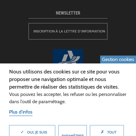
NEWSLETTER
INSCRIPTION À LA LETTRE D’INFORMATION
Gestion cookies
Nous utilisons des cookies sur ce site pour vous
proposer une navigation optimale et nous
permettre de réaliser des statistiques de visites.
CONSEIL DÉPARTEMENTAL DE L'AISNE
Vous pouvez les accepter, les refuser ou les personnaliser
Siège :
dans l’outil de paramétrage.
Rue Paul Doumer
Plus d'infos
02013 LAON cedex
Tél. 03 23 24 60 60
✓
✗
MASQUER
OUI, JE SUIS
TOUT
PARAMÈTRER