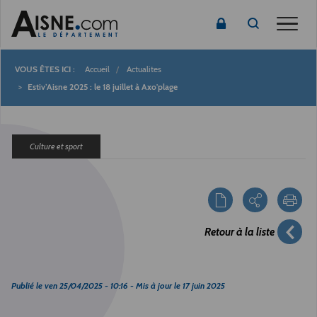
Toggle
Accueil
Actualites
Fil
Estiv’Aisne 2025 : le 18 juillet à Axo'plage
d'Ariane
Culture et sport
Retour à la liste
Publié le
ven 25/04/2025 - 10:16
- Mis à jour le
17 juin 2025