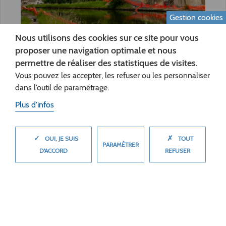
Gestion cookies
Nous utilisons des cookies sur ce site pour vous
proposer une navigation optimale et nous
Développement des territoires
permettre de réaliser des statistiques de visites.
Vous pouvez les accepter, les refuser ou les personnaliser
22 mai 2026
dans l’outil de paramétrage.
SAINT-SIMON : UNE ÉTAPE
SPECTACULAIRE POUR LE CHANTIER DU
Plus d'infos
PONT SUR LE CANAL
Actualité
✓
✗
MASQUER
OUI, JE SUIS
TOUT
PARAMÈTRER
D'ACCORD
REFUSER