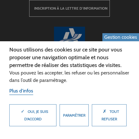
INSCRIPTION À LA LETTRE D’INFORMATION
Gestion cookies
Nous utilisons des cookies sur ce site pour vous
proposer une navigation optimale et nous
permettre de réaliser des statistiques de visites.
CONSEIL DÉPARTEMENTAL DE L'AISNE
Vous pouvez les accepter, les refuser ou les personnaliser
Siège :
dans l’outil de paramétrage.
Rue Paul Doumer
Plus d'infos
02013 LAON cedex
Tél. 03 23 24 60 60
✓
✗
MASQUER
OUI, JE SUIS
TOUT
PARAMÈTRER
D'ACCORD
REFUSER