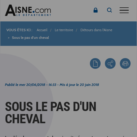
Toggle
Accueil
Le territoire
Détours dans l'Aisne
Fil
Sous le pas d'un cheval
d'Ariane
Publié le
mer 20/06/2018 - 16:33
- Mis à jour le
20 juin 2018
SOUS LE PAS D'UN
CHEVAL