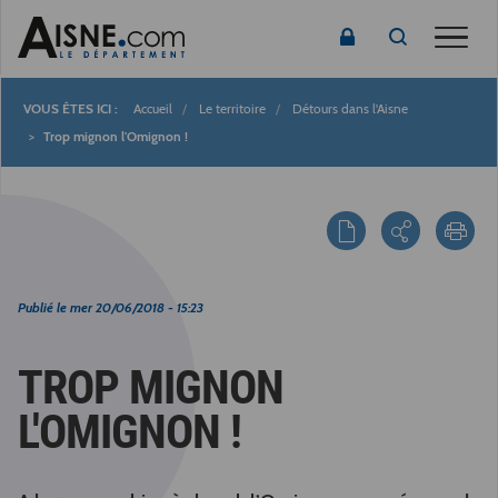
Toggle
Accueil
Le territoire
Détours dans l'Aisne
Fil
Trop mignon l'Omignon !
d'Ariane
Publié le
mer 20/06/2018 - 15:23
TROP MIGNON
L'OMIGNON !