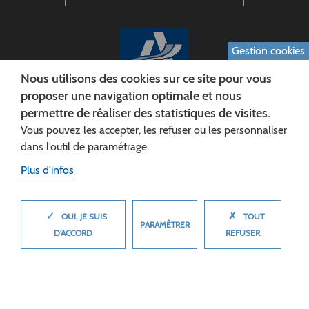
Gestion cookies
Nous utilisons des cookies sur ce site pour vous
proposer une navigation optimale et nous
permettre de réaliser des statistiques de visites.
CONSEIL DÉPARTEMENTAL DE L'AISNE
Vous pouvez les accepter, les refuser ou les personnaliser
Siège :
dans l’outil de paramétrage.
Rue Paul Doumer
Plus d'infos
02013 LAON cedex
Tél. 03 23 24 60 60
✓
✗
MASQUER
OUI, JE SUIS
TOUT
PARAMÈTRER
D'ACCORD
REFUSER
© 2026 Département de l'Aisne
Plan du site
Mentions légales
Cookies