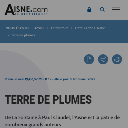
Toggle
Accueil
Le territoire
Détours dans l'Aisne
Fil
Terre de plumes
d'Ariane
Publié le
mar 19/06/2018 - 11:55
- Mis à jour le
10 février 2022
TERRE DE PLUMES
De La Fontaine à Paul Claudel, l’Aisne est la patrie de
nombreux grands auteurs.