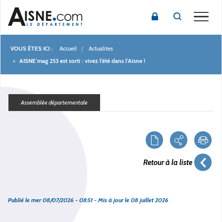
Toggle
Accueil
Actualites
Fil
AISNE’mag 253 est sorti : vivez l’été dans l’Aisne !
d'Ariane
Assemblée départementale
Retour à la liste
Publié le
mer 08/07/2026 - 08:51
- Mis à jour le
08 juillet 2026