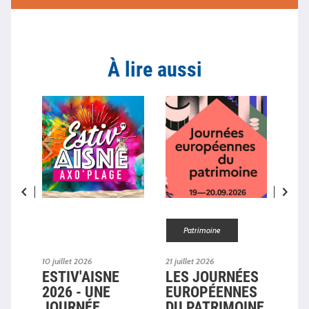
À lire aussi
Patrimoine
10 juillet 2026
21 juillet 2026
09 ju
-
ESTIV'AISNE
LES JOURNÉES
LE
2026 - UNE
EUROPÉENNES
LA
EN
JOURNÉE
DU PATRIMOINE
ET 