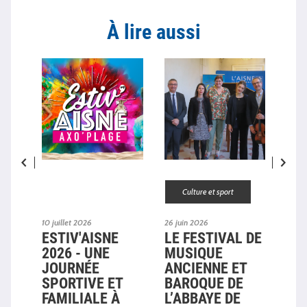
À lire aussi
Culture et sport
10 juillet 2026
26 juin 2026
29 av
ESTIV'AISNE
LE FESTIVAL DE
LE
2026 - UNE
MUSIQUE
20
NT
JOURNÉE
ANCIENNE ET
DÉ
SPORTIVE ET
BAROQUE DE
EST
SEMENT
FAMILIALE À
L’ABBAYE DE
L'