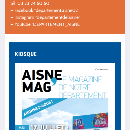
tél. 03 23 24 60 60
•• Facebook "departement.aisne02"
•• Instagram "departementdelaisne"
•• Youtube "DEPARTEMENT_AISNE"
KIOSQUE