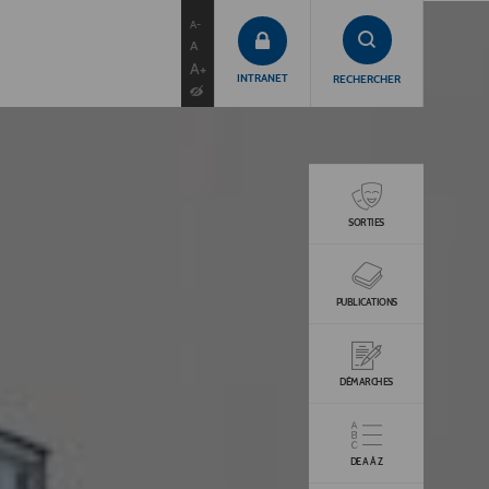
contenu
menu
recherche
A-
A
A+
INTRANET
RECHERCHER
SORTIES
PUBLICATIONS
DÉMARCHES
DE A À Z