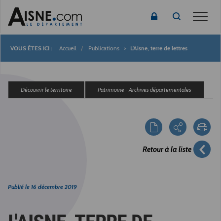
Toggle
Accueil
Publications
L'Aisne, terre de lettres
Fil
d'Ariane
Découvrir le territoire
Patrimoine - Archives départementales
Retour à la liste
Publié le
16 décembre 2019