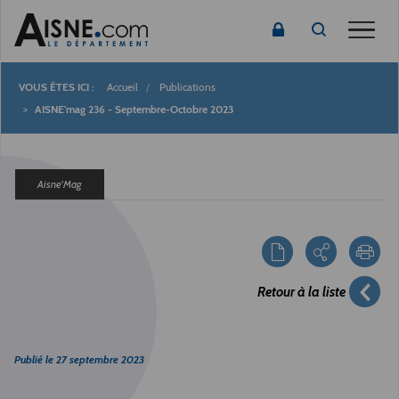
Toggle
Accueil
Publications
Fil
AISNE'mag 236 - Septembre-Octobre 2023
d'Ariane
Aisne'Mag
Retour à la liste
Publié le
27 septembre 2023