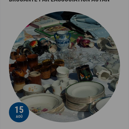
15
AOÛ