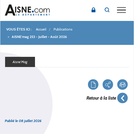
Toggle
Accueil
Publications
Fil
AISNE'mag 253 - Juillet - Août 2026
d'Ariane
Aisne'Mag
Retour à la liste
Publié le
08 juillet 2026