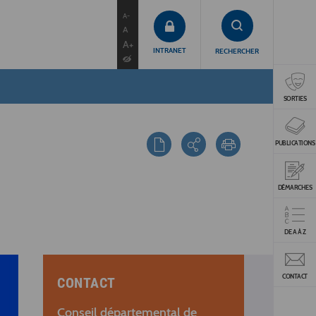
contenu
menu
recherche
A-
A
A+
INTRANET
RECHERCHER
SORTIES
PUBLICATIONS
DÉMARCHES
DE A À Z
CONTACT
CONTACT
Conseil départemental de