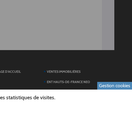
AGE D'ACCUEIL
VENTES IMMOBILIÈRES
ENT HAUTS-DE-FRANCE NEO
Gestion cookies
SERVICES DU
TOUTES LES ACTUALITÉS
 statistiques de visites.
ESPACE PRESSE
 FORMULAIRES
PUBLICATIONS
ES
L'AGENDA DES SORTIES
E LOGO DU CONSEIL