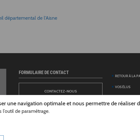
eil départemental de l'Aisne
FORMULAIRE DE CONTACT
RETOUR À LA P
VOS ÉLUS
CONTACTEZ-NOUS
ANNUAIRE DES 
er une navigation optimale et nous permettre de réaliser des
DÉPARTEMENT
 l’outil de paramétrage.
NEWSLETTER
DÉMARCHES ET
GUIDE DES AID
INSCRIPTION À LA LETTRE D’INFORMATION
TÉLÉCHARGER L