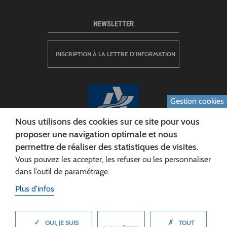
NEWSLETTER
INSCRIPTION À LA LETTRE D’INFORMATION
Gestion cookies
Nous utilisons des cookies sur ce site pour vous
proposer une navigation optimale et nous
permettre de réaliser des statistiques de visites.
CONSEIL DÉPARTEMENTAL DE L'AISNE
Vous pouvez les accepter, les refuser ou les personnaliser
Siège :
dans l’outil de paramétrage.
Rue Paul Doumer
Plus d'infos
02013 LAON cedex
Tél. 03 23 24 60 60
✓
✗
MASQUER
OUI, JE SUIS
TOUT