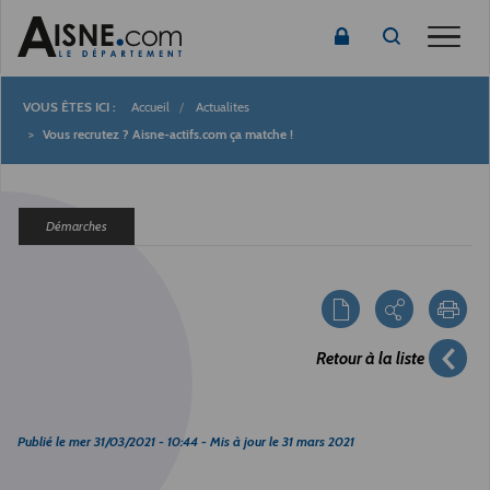
Toggle
Accueil
Actualites
Fil
Vous recrutez ? Aisne-actifs.com ça matche !
d'Ariane
Démarches
Retour à la liste
Publié le
mer 31/03/2021 - 10:44
- Mis à jour le
31 mars 2021