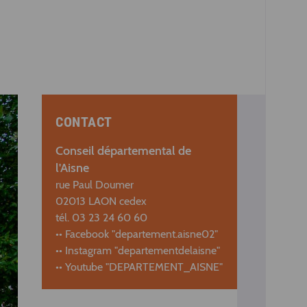
CONTACT
Conseil départemental de
l'Aisne
rue Paul Doumer
02013 LAON cedex
tél. 03 23 24 60 60
•• Facebook "departement.aisne02"
•• Instagram "departementdelaisne"
•• Youtube "DEPARTEMENT_AISNE"