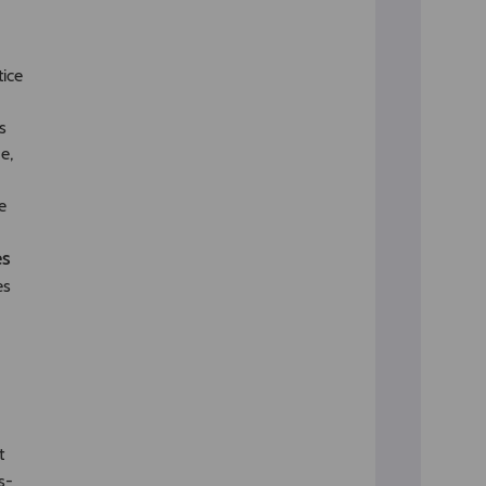
tice
s
e,
e
es
es
t
s-