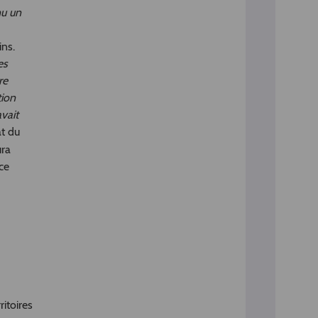
nu un
ins.
es
re
tion
vait
at du
ra
ce
itoires