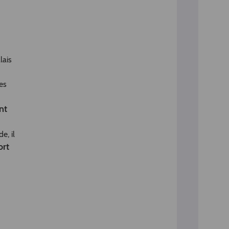
lais
es
nt
e, il
ort