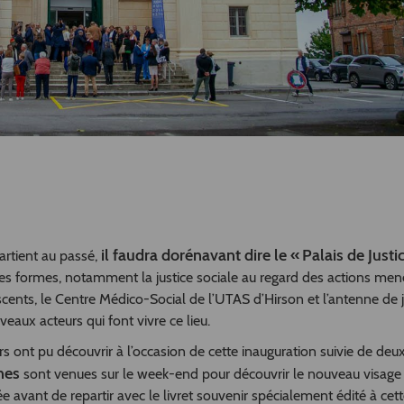
il faudra dorénavant dire le « Palais de Justi
partient au passé,
es ses formes, notamment la justice sociale au regard des actions me
cents, le Centre Médico-Social de l’UTAS d’Hirson et l’antenne de j
eaux acteurs qui font vivre ce lieu.
urs ont pu découvrir à l’occasion de cette inauguration suivie de deu
nes
sont venues sur le week-end pour découvrir le nouveau visage
rée avant de repartir avec le livret souvenir spécialement édité à cet