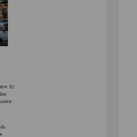
ce ».
Et
nées
ustice
x
 du
te