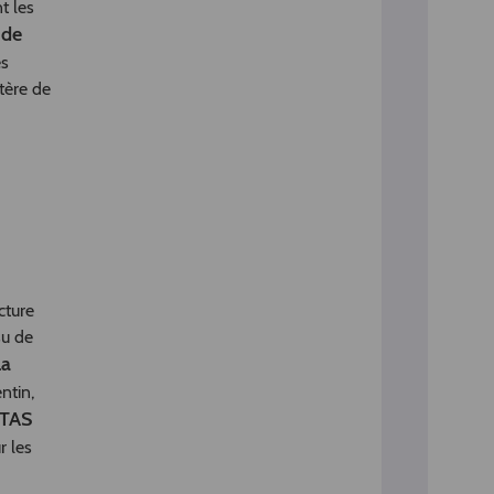
t les
 de
es
stère de
cture
su de
La
ntin,
UTAS
r les