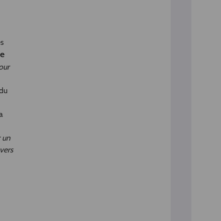
es
de
our
 du
a
r un
avers