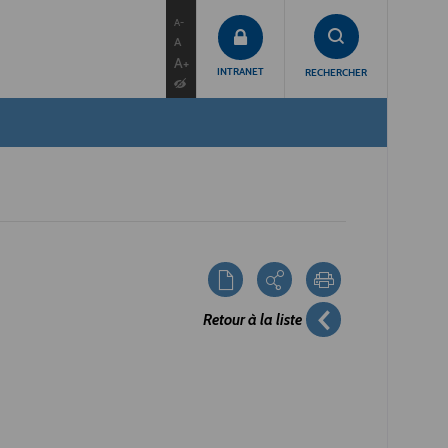
contenu
menu
recherche
A-
A
A+
INTRANET
RECHERCHER
Retour à la liste