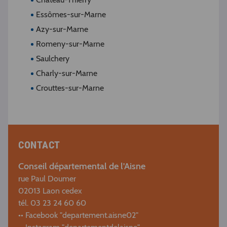
Essômes-sur-Marne
Azy-sur-Marne
Romeny-sur-Marne
Saulchery
Charly-sur-Marne
Crouttes-sur-Marne
CONTACT
Conseil départemental de l'Aisne
rue Paul Doumer
02013 Laon cedex
tél. 03 23 24 60 60
•• Facebook "departement.aisne02"