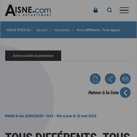
Toggle
Accueil
Actualites
Tous différents. Tous égaux.
Fil
d'Ariane
Action sociale et prévention
Retour à la liste
Publié le
lun 22/05/2023 - 11:25
- Mis à jour le
22 mai 2023