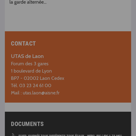
la garde alternée...
CONTACT
UTAS de Laon
Forum des 3 gares
1 boulevard de Lyon
BP7 - 02002 Laon Cedex
Tél. 03 23 24 61 00
Mail :
utas.laon@aisne.fr
DOCUMENTS