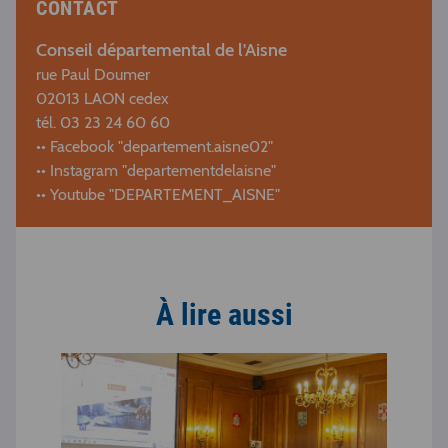
CONTACT
Conseil départemental de l'Aisne
rue Paul Doumer
02013 LAON cedex
tél. 03 23 24 60 60
•• Facebook "departement.aisne02"
•• Instagram "departementdelaisne"
•• Youtube "DEPARTEMENT_AISNE"
À lire aussi