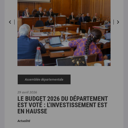
Assemblée départementale
29 avril 2026
18 ju
LE BUDGET 2026 DU DÉPARTEMENT
DÉ
E
EST VOTÉ : L'INVESTISSEMENT EST
NA
EN HAUSSE
Actual
Actualité