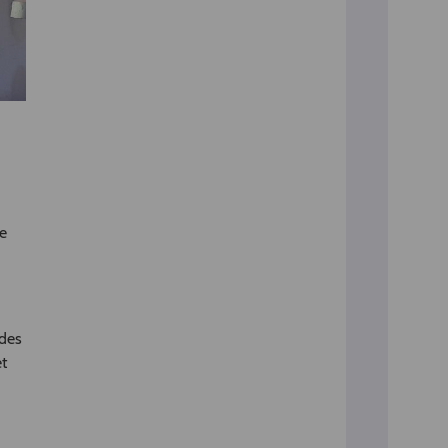
de
 des
et