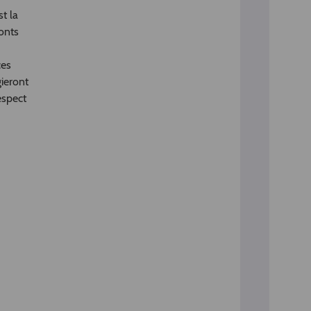
t la
ponts
ces
gieront
espect