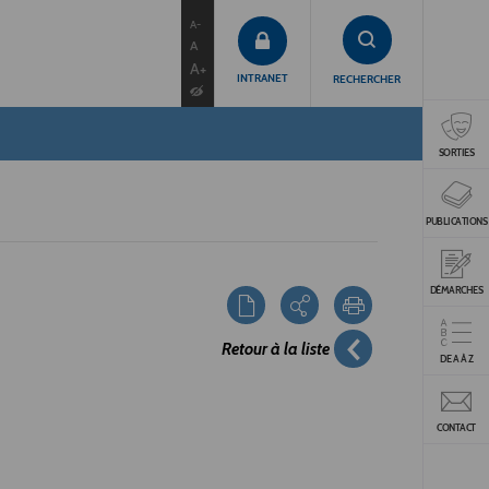
contenu
menu
recherche
A-
A
A+
INTRANET
RECHERCHER
SORTIES
PUBLICATIONS
DÉMARCHES
Retour à la liste
DE A À Z
CONTACT