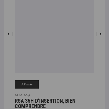
Solidarité
26 juin 2019
24 av
 »
RSA 35H D’INSERTION, BIEN
LE
COMPRENDRE
L’I