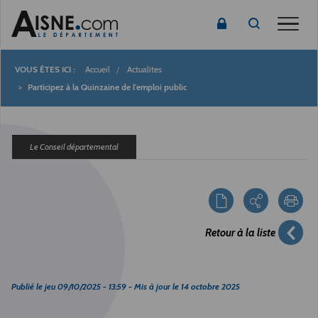
Toggle
Accueil
Actualites
Fil
Participez à la Quinzaine de l'emploi public
d'Ariane
Le Conseil départemental
Retour à la liste
Publié le
jeu 09/10/2025 - 13:59
- Mis à jour le
14 octobre 2025