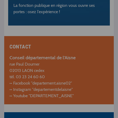
La fonction publique en région vous ouvre ses
portes : osez l’expérience !
CONTACT
Conseil départemental de l'Aisne
rue Paul Doumer
02013 LAON cedex
tél. 03 23 24 60 60
•• Facebook "departement.aisne02"
•• Instagram "departementdelaisne"
•• Youtube "DEPARTEMENT_AISNE"