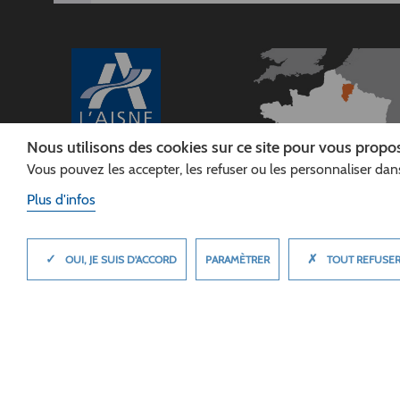
Nous utilisons des cookies sur ce site pour vous propos
Vous pouvez les accepter, les refuser ou les personnaliser dans
CONSEIL
DÉPARTEMENTAL DE
Plus d'infos
L'AISNE
Siège :
Rue Paul Doumer
✓
✗
MASQUER
PARAMÈTRER
OUI, JE SUIS D'ACCORD
TOUT REFUSE
02013 LAON cedex
Tél. 03 23 24 60 60