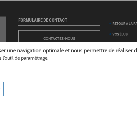
FORMULAIRE DE CONTACT
RETOUR À LA P
VOS ÉLUS
CONTACTEZ-NOUS
ANNUAIRE DES 
er une navigation optimale et nous permettre de réaliser des
DÉPARTEMENT
 l’outil de paramétrage.
NEWSLETTER
DÉMARCHES ET
GUIDE DES AID
INSCRIPTION À LA LETTRE D’INFORMATION
TÉLÉCHARGER L
R
DÉPARTEMENT
INFOROUTES02
MARCHÉS PUBL