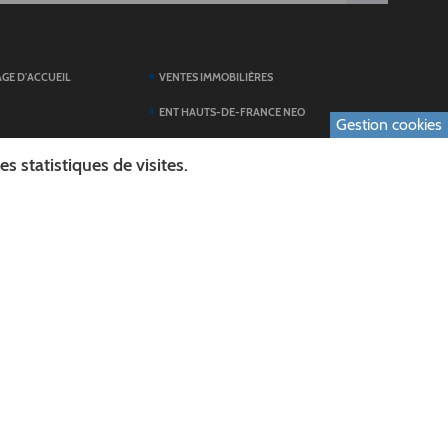
AGE D'ACCUEIL
VENTES IMMOBILIÈRES
ENT HAUTS-DE-FRANCE NEO
Gestion cookies
SERVICES DU
TOUTES LES ACTUALITÉS
 statistiques de visites.
ESPACE PRESSE
 FORMULAIRES
PUBLICATIONS
ES
L'AGENDA DES SORTIES
E LOGO DU CONSEIL
L'AISNE EN IMAGES
AL
RECHERCHER
ICS