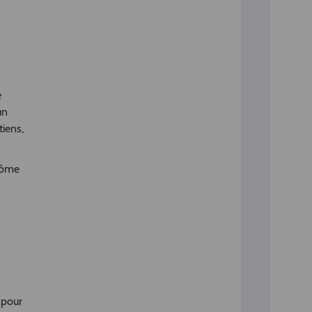
e
un
tiens,
inôme
 pour