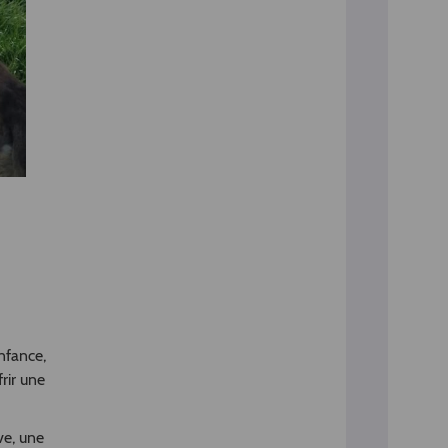
nfance,
frir une
ve, une