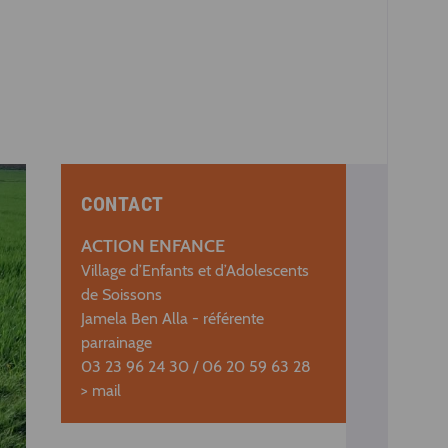
CONTACT
ACTION ENFANCE
Village d’Enfants et d’Adolescents
de Soissons
Jamela Ben Alla - référente
parrainage
03 23 96 24 30 / 06 20 59 63 28
>
mail