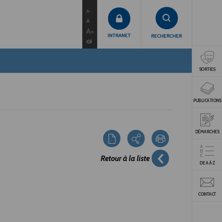
contenu
menu
recherche
A-
A
A+
INTRANET
RECHERCHER
SORTIES
PUBLICATIONS
DÉMARCHES
Retour à la liste
DE A À Z
CONTACT