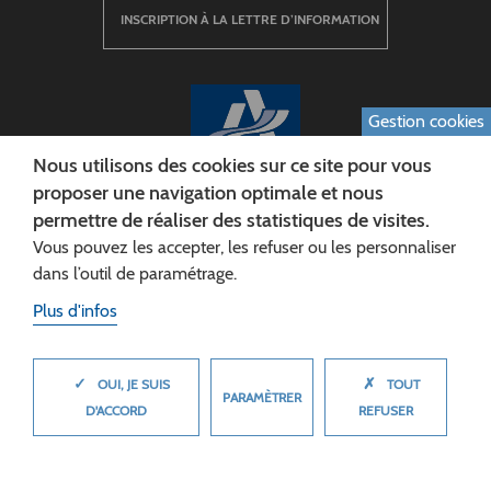
INSCRIPTION À LA LETTRE D’INFORMATION
Gestion cookies
Nous utilisons des cookies sur ce site pour vous
proposer une navigation optimale et nous
permettre de réaliser des statistiques de visites.
CONSEIL DÉPARTEMENTAL DE L'AISNE
Vous pouvez les accepter, les refuser ou les personnaliser
Siège :
dans l’outil de paramétrage.
Rue Paul Doumer
Plus d'infos
02013 LAON cedex
Tél. 03 23 24 60 60
✓
✗
MASQUER
OUI, JE SUIS
TOUT
PARAMÈTRER
D'ACCORD
REFUSER