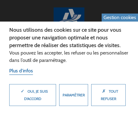
Gestion cookies
Nous utilisons des cookies sur ce site pour vous
proposer une navigation optimale et nous
permettre de réaliser des statistiques de visites.
CONSEIL DÉPARTEMENTAL DE L'AISNE
Vous pouvez les accepter, les refuser ou les personnaliser
Siège :
dans l’outil de paramétrage.
Rue Paul Doumer
Plus d'infos
02013 LAON cedex
Tél. 03 23 24 60 60
✓
✗
MASQUER
OUI, JE SUIS
TOUT
PARAMÈTRER
D'ACCORD
REFUSER
© 2026 Département de l'Aisne
Plan du site
Mentions légales
Cookies
Accessibilité (non conforme)
Plan du site