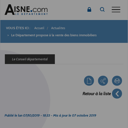
Toggle
Accueil
Actualites
Fil
Le Département propose à la vente des biens immobiliers
d'Ariane
Le Conseil départemental
Retour à la liste
Publié le
lun 07/10/2019 - 18:33
- Mis à jour le
07 octobre 2019