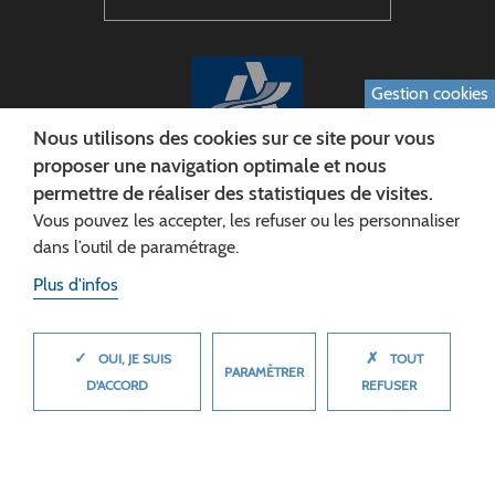
Gestion cookies
Nous utilisons des cookies sur ce site pour vous
proposer une navigation optimale et nous
permettre de réaliser des statistiques de visites.
CONSEIL DÉPARTEMENTAL DE L'AISNE
Vous pouvez les accepter, les refuser ou les personnaliser
Siège :
dans l’outil de paramétrage.
Rue Paul Doumer
Plus d'infos
02013 LAON cedex
Tél. 03 23 24 60 60
✓
✗
MASQUER
OUI, JE SUIS
TOUT
PARAMÈTRER
D'ACCORD
REFUSER
© 2026 Département de l'Aisne
Plan du site
Mentions légales
Cookies