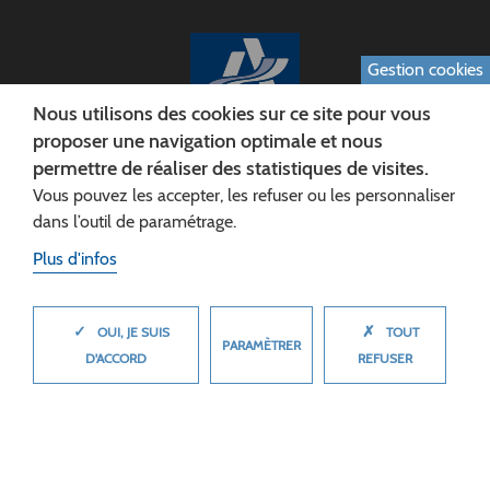
Gestion cookies
Nous utilisons des cookies sur ce site pour vous
proposer une navigation optimale et nous
permettre de réaliser des statistiques de visites.
CONSEIL DÉPARTEMENTAL DE L'AISNE
Vous pouvez les accepter, les refuser ou les personnaliser
Siège :
dans l’outil de paramétrage.
Rue Paul Doumer
Plus d'infos
02013 LAON cedex
Tél. 03 23 24 60 60
✓
✗
MASQUER
OUI, JE SUIS
TOUT
PARAMÈTRER
D'ACCORD
REFUSER
© 2026 Département de l'Aisne
Plan du site
Mentions légales
Cookies