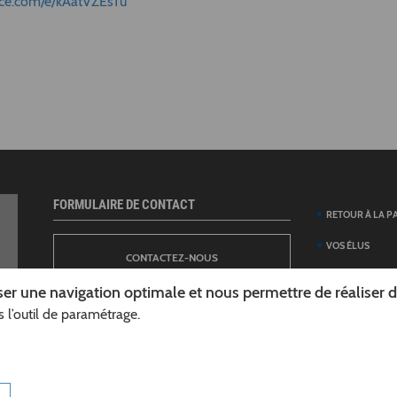
fice.com/e/kAatVZEsTu
FORMULAIRE DE CONTACT
RETOUR À LA P
VOS ÉLUS
CONTACTEZ-NOUS
ANNUAIRE DES 
er une navigation optimale et nous permettre de réaliser des
DÉPARTEMENT
 l’outil de paramétrage.
NEWSLETTER
DÉMARCHES ET
GUIDE DES AID
INSCRIPTION À LA LETTRE D’INFORMATION
TÉLÉCHARGER L