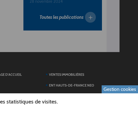
28 novembre 2024
Toutes les publications
AGE D'ACCUEIL
VENTES IMMOBILIÈRES
ENT HAUTS-DE-FRANCE NEO
Gestion cookies
SERVICES DU
TOUTES LES ACTUALITÉS
 statistiques de visites.
ESPACE PRESSE
 FORMULAIRES
PUBLICATIONS
ES
L'AGENDA DES SORTIES
E LOGO DU CONSEIL