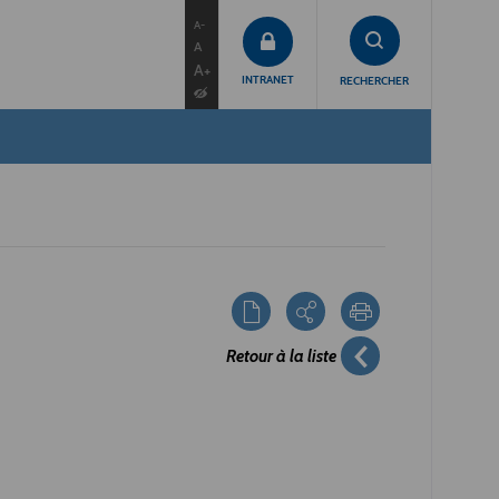
contenu
menu
recherche
A-
A
A+
INTRANET
RECHERCHER
Retour à la liste