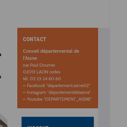
CONTACT
Conseil départemental de
l'Aisne
rue Paul Doumer
02013 LAON cedex
tél. 03 23 24 60 60
•• Facebook "departement.aisne02"
•• Instagram "departementdelaisne"
•• Youtube "DEPARTEMENT_AISNE"