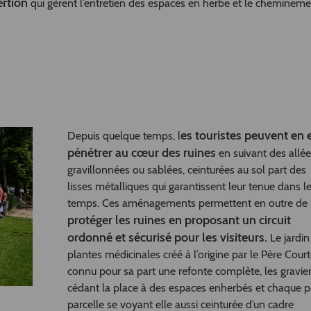
ertion
qui gèrent l’entretien des espaces en herbe et le chemineme
es touristes peuvent en e
Depuis quelque temps, l
pénétrer au cœur des ruines
en suivant des allée
gravillonnées ou sablées, ceinturées au sol part des
lisses métalliques qui garantissent leur tenue dans l
temps. Ces aménagements permettent en outre de
protéger les ruines en proposant un circuit
ordonné et sécurisé pour les visiteurs.
Le jardin
plantes médicinales créé à l’origine par le Père Court
connu pour sa part une refonte complète, les gravie
cédant la place à des espaces enherbés et chaque pe
parcelle se voyant elle aussi ceinturée d’un cadre