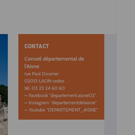
CONTACT
Conseil départemental de
l'Aisne
rue Paul Doumer
02013 LAON cedex
tél. 03 23 24 60 60
•• Facebook "departement.aisne02"
•• Instagram "departementdelaisne"
•• Youtube "DEPARTEMENT_AISNE"