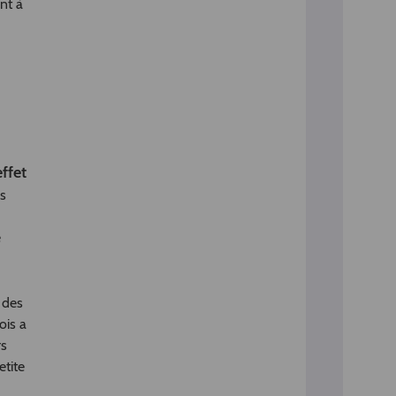
nt à
ffet
s
e
 des
ois a
rs
tite