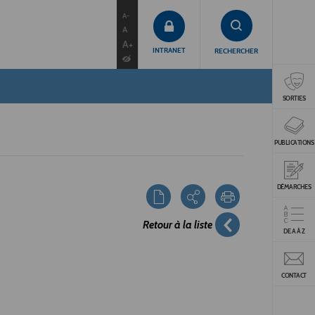
contenu
menu
recherche
A-
A
A+
INTRANET
RECHERCHER
SORTIES
PUBLICATIONS
DÉMARCHES
Retour à la liste
DE A À Z
CONTACT