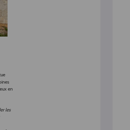
tue
oines
ieux en
er les