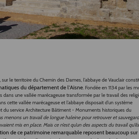
 sur le territoire du Chemin des Dames, l’abbaye de Vauclair consti
matiques du département de l’Aisne
. Fondée en 1134 par les m
fois dans une vallée marécageuse transformée par le travail des relig
e dans cette vallée marécageuse et l’abbaye disposait d’un système
uet du service Architecture Bâtiment - Monuments historiques du
ous menons un travail de longue haleine pour retrouver et sauvegard
ient mis en place. Mais ce n’est qu’un des aspects du travail qu’ils
isation de ce patrimoine remarquable reposent beaucoup sur