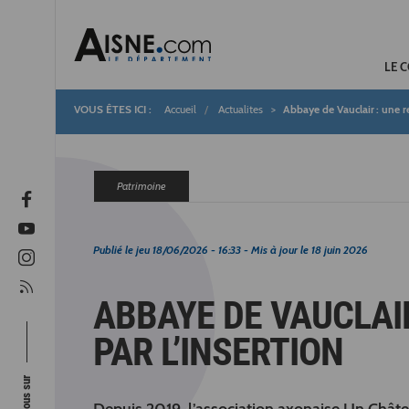
LE 
Accueil
Actualites
Abbaye de Vauclair : une re
Fil
d'Ariane
Patrimoine
Publié le
jeu 18/06/2026 - 16:33
- Mis à jour le
18 juin 2026
ABBAYE DE VAUCLAI
PAR L’INSERTION