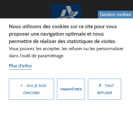
Gestion cookies
Nous utilisons des cookies sur ce site pour vous
proposer une navigation optimale et nous
permettre de réaliser des statistiques de visites.
CONSEIL DÉPARTEMENTAL DE L'AISNE
Vous pouvez les accepter, les refuser ou les personnaliser
Siège :
dans l’outil de paramétrage.
Rue Paul Doumer
Plus d'infos
02013 LAON cedex
Tél. 03 23 24 60 60
✓
✗
MASQUER
OUI, JE SUIS
TOUT
PARAMÈTRER
D'ACCORD
REFUSER
© 2026 Département de l'Aisne
Plan du site
Mentions légales
Cookies
Accessibilité (non conforme)
Plan du site