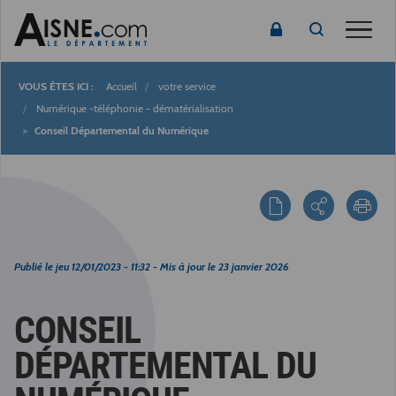
Toggle
Accueil
votre service
Fil
Numérique -téléphonie - dématérialisation
Conseil Départemental du Numérique
d'Ariane
Publié le
jeu 12/01/2023 - 11:32
- Mis à jour le
23 janvier 2026
CONSEIL
DÉPARTEMENTAL DU