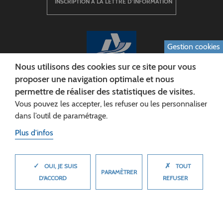
INSCRIPTION À LA LETTRE D’INFORMATION
Gestion cookies
Nous utilisons des cookies sur ce site pour vous
proposer une navigation optimale et nous
permettre de réaliser des statistiques de visites.
CONSEIL DÉPARTEMENTAL DE L'AISNE
Vous pouvez les accepter, les refuser ou les personnaliser
Siège :
dans l’outil de paramétrage.
Rue Paul Doumer
Plus d'infos
02013 LAON cedex
Tél. 03 23 24 60 60
✓
✗
MASQUER
OUI, JE SUIS
TOUT
PARAMÈTRER
D'ACCORD
REFUSER