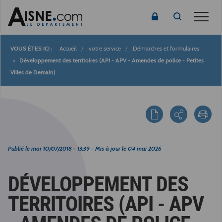
Toggle
Accueil
votre service
Démarches et formulaires
Fil
Développement des territoires (API - APV - Amendes de police - Petites
Villes de Demain)
d'Ariane
Publié le
mar 10/07/2018 - 13:39
- Mis à jour le
04 mai 2026
DÉVELOPPEMENT DES
TERRITOIRES (API - APV