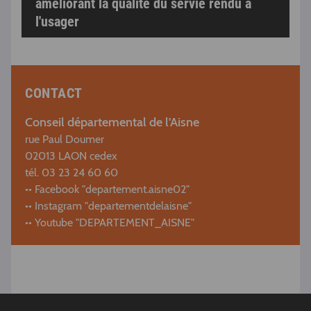
améliorant la qualité du servie rendu à
l'usager
CONTACT
Conseil départemental de l'Aisne
rue Paul Doumer
02013 LAON cedex
tél. 03 23 24 60 60
•• Facebook "
departement.aisne02
"
•• Instagram "departementdelaisne"
•• Youtube "DEPARTEMENT_AISNE"