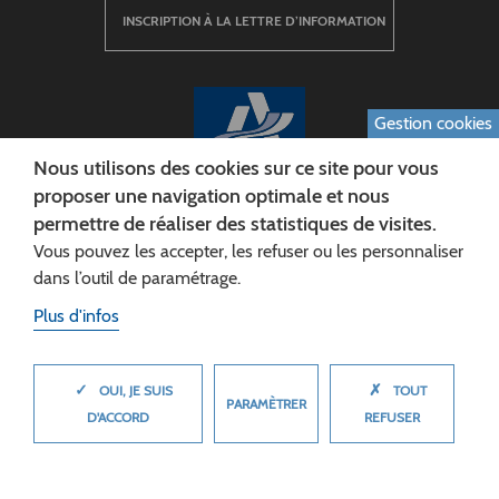
INSCRIPTION À LA LETTRE D’INFORMATION
Gestion cookies
Nous utilisons des cookies sur ce site pour vous
proposer une navigation optimale et nous
permettre de réaliser des statistiques de visites.
CONSEIL DÉPARTEMENTAL DE L'AISNE
Vous pouvez les accepter, les refuser ou les personnaliser
Siège :
dans l’outil de paramétrage.
Rue Paul Doumer
Plus d'infos
02013 LAON cedex
Tél. 03 23 24 60 60
✓
✗
MASQUER
OUI, JE SUIS
TOUT
PARAMÈTRER
D'ACCORD
REFUSER