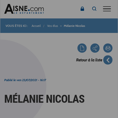
Toggle
Accueil
Vos élus
Mélanie Nicolas
Fil
d'Ariane
Retour à la liste
Publié le
ven 23/07/2021 - 16:17
MÉLANIE NICOLAS