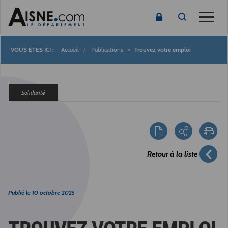
Toggle
Accueil
Publications
Trouvez votre emploi
Fil
d'Ariane
Solidarité
Retour à la liste
Publié le
10 octobre 2025