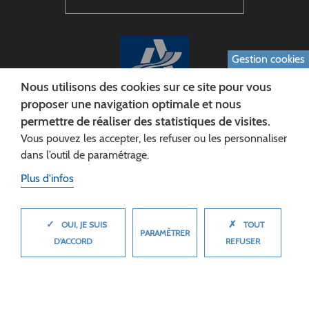
Gestion cookies
Nous utilisons des cookies sur ce site pour vous
proposer une navigation optimale et nous
permettre de réaliser des statistiques de visites.
CONSEIL DÉPARTEMENTAL DE L'AISNE
Vous pouvez les accepter, les refuser ou les personnaliser
Siège :
dans l’outil de paramétrage.
Rue Paul Doumer
Plus d'infos
02013 LAON cedex
Tél. 03 23 24 60 60
✓
✗
MASQUER
OUI, JE SUIS
TOUT
PARAMÈTRER
D'ACCORD
REFUSER
© 2026 Département de l'Aisne
Plan du site
Mentions légales
Cookies