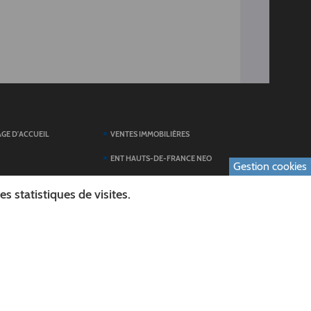
AGE D'ACCUEIL
VENTES IMMOBILIÈRES
ENT HAUTS-DE-FRANCE NEO
Gestion cookies
SERVICES DU
TOUTES LES ACTUALITÉS
 statistiques de visites.
ESPACE PRESSE
 FORMULAIRES
PUBLICATIONS
ES
L'AGENDA DES SORTIES
E LOGO DU CONSEIL
L'AISNE EN IMAGES
AL
RECHERCHER