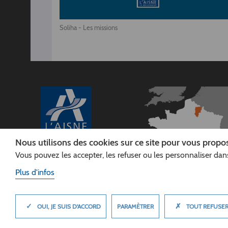
Soliha - Les missions
Nous utilisons des cookies sur ce site pour vous propos
Vous pouvez les accepter, les refuser ou les personnaliser dans
CONSEIL
DÉPARTEMENTAL DE
Plus d'infos
L'AISNE
Siège :
Rue Paul Doumer
✓
✗
MASQUER
PARAMÈTRER
OUI, JE SUIS D'ACCORD
TOUT REFUSE
02013 LAON cedex
Tél. 03 23 24 60 60