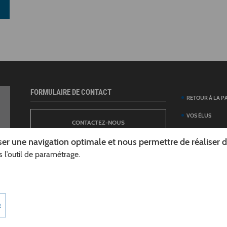
FORMULAIRE DE CONTACT
RETOUR À LA P
VOS ÉLUS
CONTACTEZ-NOUS
ANNUAIRE DES 
er une navigation optimale et nous permettre de réaliser des
DÉPARTEMENT
 l’outil de paramétrage.
NEWSLETTER
DÉMARCHES ET
GUIDE DES AID
INSCRIPTION À LA LETTRE D’INFORMATION
TÉLÉCHARGER L
R
DÉPARTEMENT