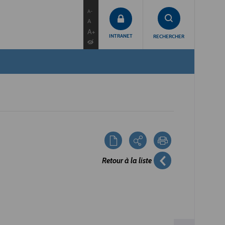
contenu
menu
recherche
A-
A
A+
INTRANET
RECHERCHER
Retour à la liste