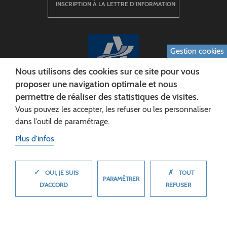
INSCRIPTION À LA LETTRE D’INFORMATION
Gestion cookies
Nous utilisons des cookies sur ce site pour vous
proposer une navigation optimale et nous
permettre de réaliser des statistiques de visites.
CONSEIL DÉPARTEMENTAL DE L'AISNE
Vous pouvez les accepter, les refuser ou les personnaliser
Siège :
dans l’outil de paramétrage.
Rue Paul Doumer
Plus d'infos
02013 LAON cedex
Tél. 03 23 24 60 60
✓
✗
MASQUER
OUI, JE SUIS
TOUT
PARAMÈTRER
D'ACCORD
REFUSER