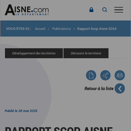
Toggle
Accueil
Publications
Rapport Scop Aisne 2024
Fil
d'Ariane
Développement des territoires
Découvrir le territoire
Retour à la liste
Publié le
28 mai 2025