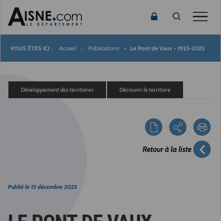
Toggle
Accueil
Publications
Le Pont de Vaux - 1923-2023
Fil
d'Ariane
Développement des territoires
Découvrir le territoire
Retour à la liste
Publié le
13 décembre 2023