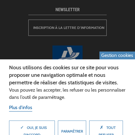
NEWSLETTER
INSCRIPTION À LA LETTRE D’INFORMATION
Gestion cookies
Nous utilisons des cookies sur ce site pour vous
proposer une navigation optimale et nous
permettre de réaliser des statistiques de visites.
CONSEIL DÉPARTEMENTAL DE L'AISNE
Vous pouvez les accepter, les refuser ou les personnaliser
Siège :
dans l’outil de paramétrage.
Rue Paul Doumer
Plus d'infos
02013 LAON cedex
Tél. 03 23 24 60 60
✓
✗
MASQUER
OUI, JE SUIS
TOUT
PARAMÈTRER
D'ACCORD
REFUSER