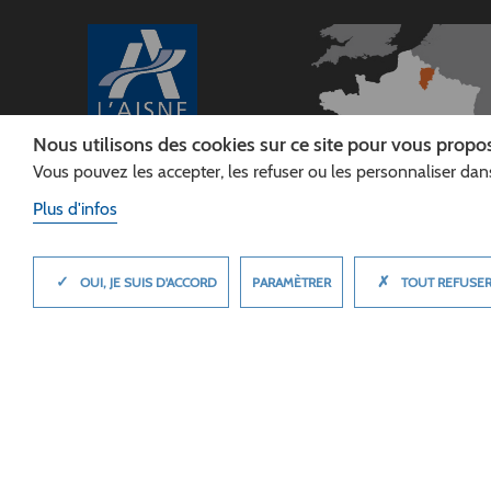
Nous utilisons des cookies sur ce site pour vous propos
Vous pouvez les accepter, les refuser ou les personnaliser dans
CONSEIL
DÉPARTEMENTAL DE
Plus d'infos
L'AISNE
Siège :
Rue Paul Doumer
✓
✗
MASQUER
PARAMÈTRER
OUI, JE SUIS D'ACCORD
TOUT REFUSE
02013 LAON cedex
Tél. 03 23 24 60 60