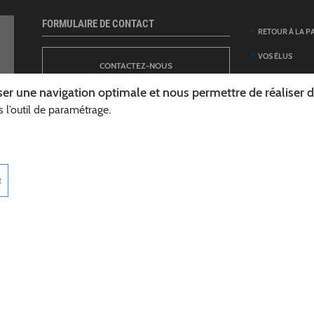
FORMULAIRE DE CONTACT
RETOUR À LA P
VOS ÉLUS
CONTACTEZ-NOUS
ANNUAIRE DES 
er une navigation optimale et nous permettre de réaliser des
DÉPARTEMENT
 l’outil de paramétrage.
NEWSLETTER
DÉMARCHES ET
GUIDE DES AID
INSCRIPTION À LA LETTRE D’INFORMATION
TÉLÉCHARGER L
R
DÉPARTEMENT
INFOROUTES02
MARCHÉS PUBL