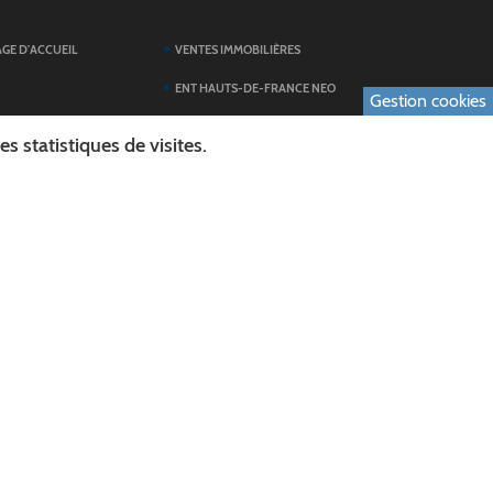
AGE D'ACCUEIL
VENTES IMMOBILIÈRES
ENT HAUTS-DE-FRANCE NEO
Gestion cookies
SERVICES DU
TOUTES LES ACTUALITÉS
 statistiques de visites.
ESPACE PRESSE
 FORMULAIRES
PUBLICATIONS
ES
L'AGENDA DES SORTIES
E LOGO DU CONSEIL
L'AISNE EN IMAGES
AL
RECHERCHER
ICS