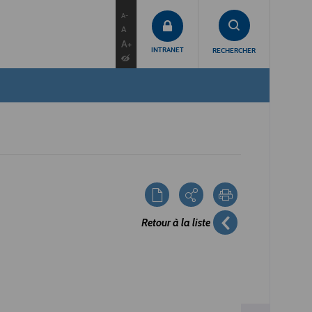
contenu
menu
recherche
A-
A
A+
INTRANET
RECHERCHER
Retour à la liste