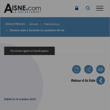
Toggle
Accueil
Publications
Fil
Devenir aide à domicile ou auxiliaire de vie
d'Ariane
Personnes âgées et handicapées
Retour à la liste
Publié le
14 octobre 2025