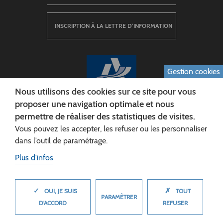
INSCRIPTION À LA LETTRE D’INFORMATION
Gestion cookies
Nous utilisons des cookies sur ce site pour vous
proposer une navigation optimale et nous
permettre de réaliser des statistiques de visites.
CONSEIL DÉPARTEMENTAL DE L'AISNE
Vous pouvez les accepter, les refuser ou les personnaliser
Siège :
dans l’outil de paramétrage.
Rue Paul Doumer
Plus d'infos
02013 LAON cedex
Tél. 03 23 24 60 60
✓
✗
MASQUER
OUI, JE SUIS
TOUT
PARAMÈTRER
D'ACCORD
REFUSER