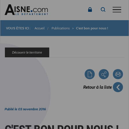
Toggle
Accueil
Publications
C'est bon pour nous !
Fil
d'Ariane
Découvrir le territoire
Retour à la liste
Publié le
03 novembre 2016