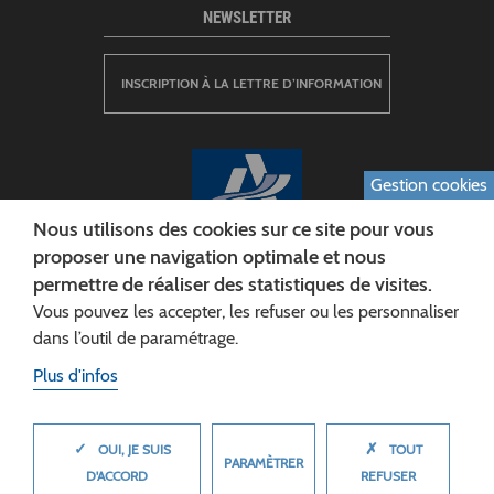
NEWSLETTER
INSCRIPTION À LA LETTRE D’INFORMATION
Gestion cookies
Nous utilisons des cookies sur ce site pour vous
proposer une navigation optimale et nous
permettre de réaliser des statistiques de visites.
CONSEIL DÉPARTEMENTAL DE L'AISNE
Vous pouvez les accepter, les refuser ou les personnaliser
Siège :
dans l’outil de paramétrage.
Rue Paul Doumer
Plus d'infos
02013 LAON cedex
Tél. 03 23 24 60 60
✓
✗
MASQUER
OUI, JE SUIS
TOUT
PARAMÈTRER
D'ACCORD
REFUSER